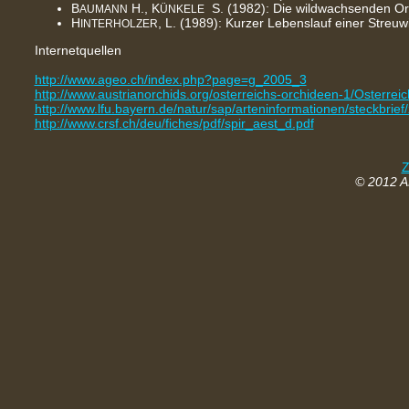
B
H., K
S. (1982): Die wildwachsenden Or
AUMANN
ÜNKELE
H
, L. (1989): Kurzer Lebenslauf einer Streuwi
INTERHOLZER
Internetquellen
http://www.ageo.ch/index.php?page=g_2005_3
http://www.austrianorchids.org/osterreichs-orchideen-1/Osterr
http://www.lfu.bayern.de/natur/sap/arteninformationen/steckbrie
http://www.crsf.ch/deu/fiches/pdf/spir_aest_d.pdf
Z
© 2012 A