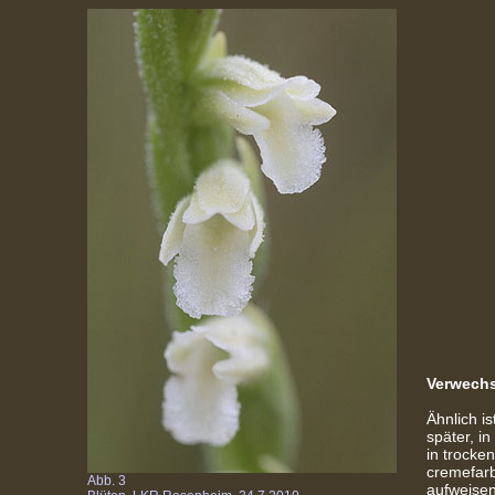
Verwechs
Ähnlich is
später, i
in trocke
cremefarb
Abb. 3
aufweisen