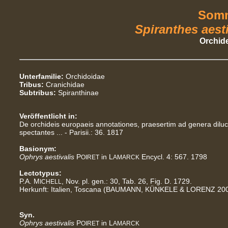
Somm
Spiranthes aest
Orchid
Unterfamilie:
Orchidoidae
Tribus:
Cranichidae
Subtribus:
Spiranthinae
Veröffentlicht in:
De orchideis europaeis annotationes, praesertim ad genera dilu
spectantes ... - Parisii.: 36. 1817
Basionym:
Ophrys aestivalis
P
in L
Encycl. 4: 567. 1798
OIRET
AMARCK
Lectotypus:
P.A. M
, Nov. pl. gen.: 30, Tab. 26, Fig. D. 1729.
ICHELL
Herkunft: Italien, Toscana (BAUMANN, KÜNKELE & LORENZ 200
Syn.
Ophrys aestivalis
P
in L
OIRET
AMARCK