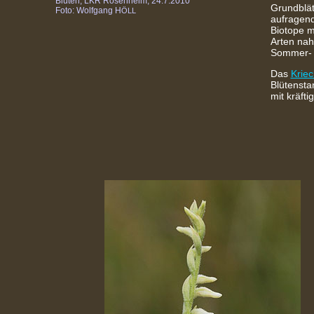
Blüten, LKR Rosenheim, 24.7.2010
Grundblä
Foto: Wolfgang H
ÖLL
aufragend
Biotope 
Arten na
Sommer- u
Das
Kriec
Blütensta
mit kräfti