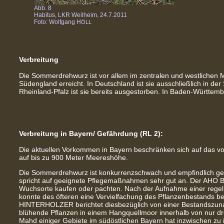
Abb. 8
Habitus, LKR Weilheim, 24.7.2011
Foto: Wolfgang H
ÖLL
Verbreitung
Die Sommerdrehwurz ist vor allem im zentralen und westlichen M
Südengland erreicht. In Deutschland ist sie ausschließlich in de
Rheinland-Pfalz ist sie bereits ausgestorben. In Baden-Württem
Verbreitung in Bayern/ Gefährdung (RL 2):
Die aktuellen Vorkommen in Bayern beschränken sich auf das vo
auf bis zu 900 Meter Meereshöhe.
Die Sommerdrehwurz ist konkurrenzschwach und empfindlich ge
spricht auf geeignete Pflegemaßnahmen sehr gut an. Der AHO B
Wuchsorte kaufen oder pachten. Nach der Aufnahme einer reg
konnte des öfteren eine Vervielfachung des Pflanzenbestands b
HINTERHOLZER berichtet diesbezüglich von einer Bestandszun
blühende Pflanzen in einem Hangquellmoor innerhalb von nur dre
Mahd einiger Gebiete im südöstlichen Bayern hat inzwischen zu 