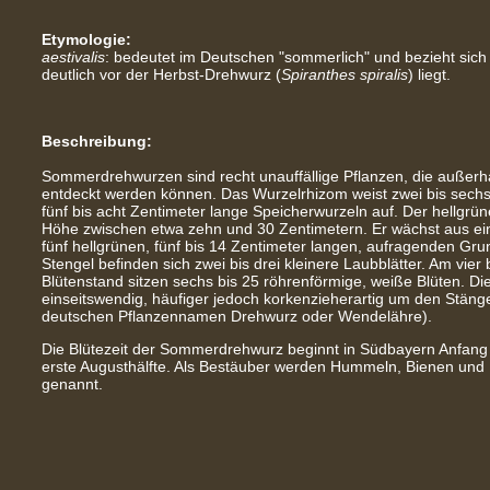
Etymologie:
aestivalis
: bedeutet im Deutschen "sommerlich" und bezieht sich a
deutlich vor der Herbst-Drehwurz (
Spiranthes
spiralis
) liegt.
Beschreibung:
Sommerdrehwurzen sind recht unauffällige Pflanzen, die außerha
entdeckt werden können. Das Wurzelrhizom weist zwei bis sechs 
fünf bis acht Zentimeter lange Speicherwurzeln auf. Der hellgrün
Höhe zwischen etwa zehn und 30 Zentimetern. Er wächst aus eine
fünf hellgrünen, fünf bis 14 Zentimeter langen, aufragenden Gru
Stengel befinden sich zwei bis drei kleinere Laubblätter. Am vier 
Blütenstand sitzen sechs bis 25 röhrenförmige, weiße Blüten. Di
einseitswendig, häufiger jedoch korkenzieherartig um den Stänge
deutschen Pflanzennamen Drehwurz oder Wendelähre).
Die Blütezeit der Sommerdrehwurz beginnt in Südbayern Anfang Ju
erste Augusthälfte. Als Bestäuber werden Hummeln, Bienen und 
genannt.