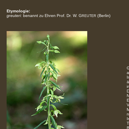
Etymologie:
greuteri
: benannt zu Ehren Prof. Dr. W. G
(Berlin)
REUTER
G
a
I
ä
i
D
N
E
V
M
n
I
T
B