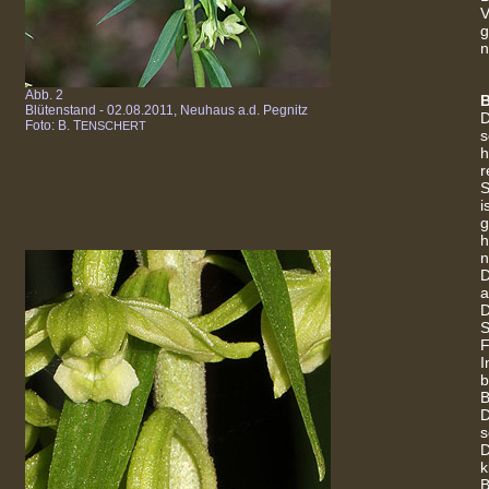
V
g
n
Abb. 2
B
Blütenstand - 02.08.2011, Neuhaus a.d. Pegnitz
D
Foto: B. T
ENSCHERT
s
h
r
S
i
g
h
n
D
a
D
S
F
I
b
B
D
s
k
B