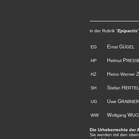
in der Rubrik "
Epipactis
E
G
EG
rnst
ÜGEL
H
P
HP
elmut
RESS
H
HZ
einz-Werner
S
H
SH
tefan
ERTE
U
G
UG
we
RABNER
W
W
WW
olfgang
UC
Die Urheberrechte der 
Sie werden mit den oben 