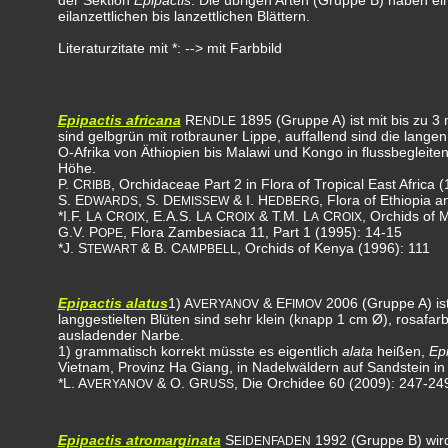
der Sektion
Epipactis
. Die übrigen Arten (Gruppe B) haben ei
eilanzettlichen bis lanzettlichen Blättern.
Literaturzitate mit *: --> mit Farbbild
Epipactis africana
R
1895 (Gruppe A) ist mit bis zu 3
ENDLE
sind gelbgrün mit rotbrauner Lippe, auffallend sind die lang
O-Afrika von Äthiopien bis Malawi und Kongo in flussbegle
Höhe.
P. C
, Orchidaceae Part 2 in Flora of Tropical East Africa 
RIBB
S. E
, S. D
& I. H
, Flora of Ethiopia 
DWARDS
EMISSEW
EDBERG
*I.F. L
C
, E.A.S. L
C
& T.M. L
C
, Orchids of 
A
ROIX
A
ROIX
A
ROIX
G.V. P
, Flora Zambesiaca 11, Part 1 (1995): 14-15
OPE
*J. S
& B. C
, Orchids of Kenya (1996): 111
TEWART
AMPBELL
Epipactis alatus
1) A
& E
2006 (Gruppe A) ist
VERYANOV
FIMOV
langgestielten Blüten sind sehr klein (knapp 1 cm Ø), rosafarb
ausladender Narbe.
1) grammatisch korrekt müsste es eigentlich
alata
heißen,
Epi
Vietnam, Provinz Ha Giang, in Nadelwäldern auf Sandstein i
*L. A
& O. G
, Die Orchidee 60 (2009): 247-24
VERYANOV
RUSS
Epipactis atromarginata
S
1992 (Gruppe B) wird
EIDENFADEN