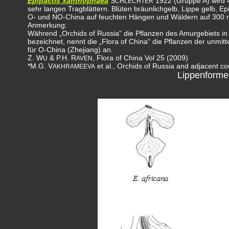
Epipactis xanthophaea
S
1922 (Gruppe A) wird 4
CHLECHTER
sehr langen Tragblättern. Blüten bräunlichgelb, Lippe gelb, Epic
O- und NO-China auf feuchten Hängen und Wäldern auf 300 
Anmerkung:
Während „Orchids of Russia“ die Pflanzen des Amurgebiets i
bezeichnet, nennt die „Flora of China“ die Pflanzen der unm
für O-China (Zhejiang) an.
Z. W
& P.H. R
, Flora of China Vol 25 (2009)
U
AVEN
*M.G. V
et al., Orchids of Russia and adjacent c
AKHRAMEEVA
Lippenforme