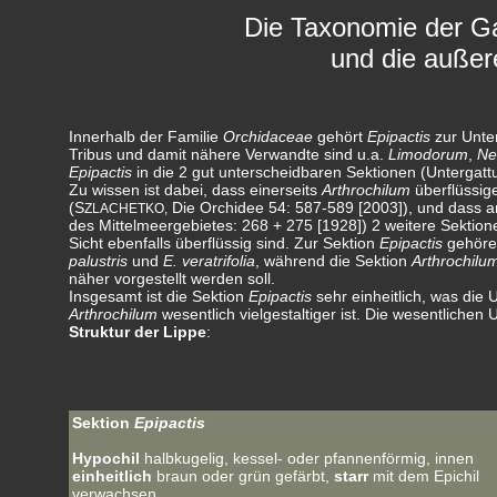
Die Taxonomie der G
und die außer
Innerhalb der Familie
Orchidaceae
gehört
Epipactis
zur Unte
Tribus und damit nähere Verwandte sind u.a.
Limodorum
,
Ne
Epipactis
in die 2 gut unterscheidbaren Sektionen (Untergat
Zu wissen ist dabei, dass einerseits
Arthrochilum
überflüssig
(S
Die Orchidee 54: 587-589 [2003]), und dass a
ZLACHETKO,
des Mittelmeergebietes: 268 + 275 [1928]) 2 weitere Sektio
Sicht ebenfalls überflüssig sind. Zur Sektion
Epipactis
gehören
palustris
und
E. veratrifolia
, während die Sektion
Arthrochilu
näher vorgestellt werden soll.
Insgesamt ist die Sektion
Epipactis
sehr einheitlich, was die
Arthrochilum
wesentlich vielgestaltiger ist. Die wesentlichen
Struktur der Lippe
:
Sektion
Epipactis
Hypochil
halbkugelig, kessel- oder pfannenförmig, innen
einheitlich
braun oder grün gefärbt,
starr
mit dem Epichil
verwachsen