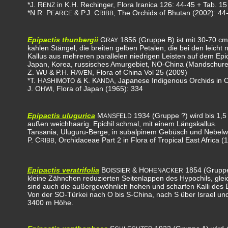
*J. R
in K.H. Rechinger, Flora Iranica 126: 44-45 + Tab. 15
ENZ
*N.R. P
& P.J. C
, The Orchids of Bhutan (2002): 44-
EARCE
RIBB
Epipactis thunbergii
G
1856 (Gruppe B) ist mit 30-70 cm 
RAY
kahlen Stängel, die breiten gelben Petalen, die bei den leich
Kallus aus mehreren parallelen niedrigen Leisten auf dem Epic
Japan, Korea, russisches Amurgebiet, NO-China (Mandschurei
Z. W
& P.H. R
, Flora of China Vol 25 (2009)
U
AVEN
*T. H
& K. K
, Japanese Indigenous Orchids in C
ASHIMOTO
ANDA
J. O
, Flora of Japan (1965): 334
HWI
Epipactis ulugurica
M
1934 (Gruppe ?) wird bis 1,5 
ANSFELD
außen weichhaarig. Epichil schmal, mit einem Längskallus.
Tansania, Uluguru-Berge, in subalpinem Gebüsch und Nebel
P. C
, Orchidaceae Part 2 in Flora of Tropical East Africa 
RIBB
Epipactis veratrifolia
B
& H
1854 (Gruppe 
OISSIER
OHENACKER
kleine Zähnchen reduzierten Seitenlappen des Hypochils, gleichze
sind auch die außergewöhnlich hohen und scharfen Kalli des E
Von der SO-Türkei nach O bis S-China, nach S über Israel und
3400 m Höhe.