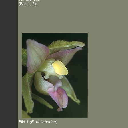
(Bild 1, 2):
Bild 1
(E. helleborine)