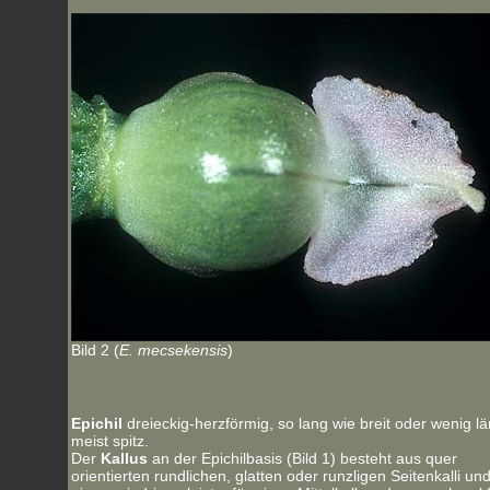
Bild 2 (
E. mecsekensis
)
Epichil
dreieckig-herzförmig, so lang wie breit oder wenig lä
meist spitz.
Der
Kallus
an der Epichilbasis (Bild 1) besteht aus quer
orientierten rundlichen, glatten oder runzligen Seitenkalli un