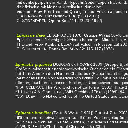
mit dunkelpurpurnem Rand, Hypochil-Seitenlappen halbrund, nu
dick fleischig mit kleinem Mittelkallus, dunkelrot.
Vietnam, Prov. Kon Tum und Quang Tri, auf Felsen an und in
L. A
, Turczaninowia 9(3): 63 (2006)
VERYANOV
G. S
, Opera Bot. 114: 22-23 (1992)
EIDENFADEN
Epipactis flava
S
1978 (Gruppe A?) ist 30-40 cm 
EIDENFADEN
Epichil schmal, fleischig mit kleinem behaarten Mittelkallus, 
Thailand, Prov. Kanburi; Laos? Auf Felsen in Flüssen auf 20
G. S
, Dansk Bot. Arkiv 32: 116-117 (1978)
EIDENFADEN
Epipactis gigantea
D
ex H
1839 (Gruppe B), d
OUGLAS
OOKER
Größe zumindest für nordamerikanische Orchideen ein Gigant.
hat ihr in Amerika den Namen Chatterbox (Plappermaul) einge
Westliches Drittel Nordamerikas von British Columbia bis Mexi
offenen, feuchten bis nassen Stellen, im Überschwemmungsb
*R.A. C
, The Wild Orchids of California (1995): Plate 
OLEMAN
*J. L
& A. Orto L
, Wild Orchids of Texas (1999): 94
IGGIO
IGGIO
*C.A. L
, The Native Orchids of the United States and Cana
UER
Epipactis
humilior
(T
& W
[1951]) C
& Z
2003 
ANG
ANG
HEN
HU
Blättern und 5-8 etwa 3 cm großen Blüten; Petalen gelbgrün, pu
S-China (W-Sichuan, O-Tibet, Yunnan) in Wäldern und feuch
Z. W
& P.H. R
, Flora of China Vol 25 (2009)
U
AVEN