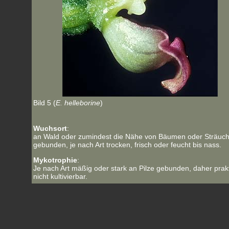
Bild 5 (
E. helleborine
)
Wuchsort
:
an Wald oder zumindest die Nähe von Bäumen oder Sträuc
gebunden, je nach Art trocken, frisch oder feucht bis nass.
Mykotrophie
:
Je nach Art mäßig oder stark an Pilze gebunden, daher prak
nicht kultivierbar.