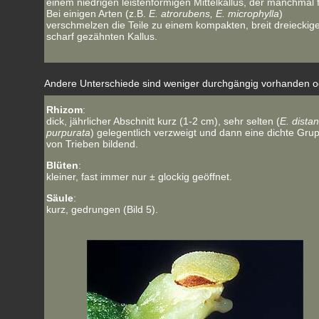
einem niedrigen leistenförmigen Mittelkallus, der manchmal f
Bei einigen Arten (z.B.
E. atrorubens, E. microphylla
)
verschmelzen die Teile zu einem kompakten, breit dreieckig
scharf gezähnten Kallus.
Andere Unterschiede sind weniger durchgängig vorhanden ode
Rhizom
:
dick, jährlicher Abschnitt kurz (1-2 cm), sehr selten (
E. dista
purpurata
) gelegentlich verzweigt und dann eine dichte Gru
von Trieben bildend.
Blüten
:
kleiner, fast immer nur ± glockig geöffnet.
Säule
:
kurz, gedrungen (Bild 5).