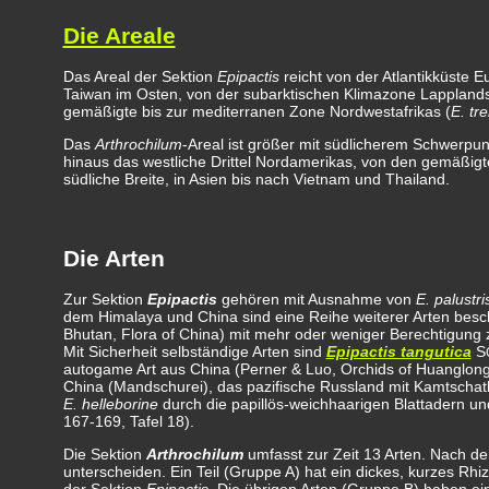
Die Areale
Das Areal der Sektion
Epipactis
reicht von der Atlantikküste E
Taiwan im Osten, von der subarktischen Klimazone Lapplands
gemäßigte bis zur mediterranen Zone Nordwestafrikas (
E. tre
Das
Arthrochilum
-Areal ist größer mit südlicherem Schwerpun
hinaus das westliche Drittel Nordamerikas, von den gemäßigten
südliche Breite, in Asien bis nach Vietnam und Thailand.
Die Arten
Zur Sektion
Epipactis
gehören mit Ausnahme von
E. palustri
dem Himalaya und China sind eine Reihe weiterer Arten besch
Bhutan, Flora of China) mit mehr oder weniger Berechtigun
Mit Sicherheit selbständige Arten sind
Epipactis tangutica
S
autogame Art aus China (Perner & Luo, Orchids of Huanglon
China (Mandschurei), das pazifische Russland mit Kamtscha
E. helleborine
durch die papillös-weichhaarigen Blattadern un
167-169, Tafel 18).
Die Sektion
Arthrochilum
umfasst zur Zeit 13 Arten. Nach de
unterscheiden. Ein Teil (Gruppe A) hat ein dickes, kurzes Rhiz