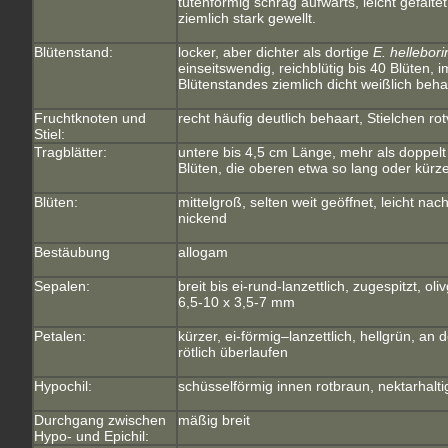
tütenförmig schräg aufwärts, leicht gefalt
ziemlich stark gewellt.
Blütenstand:
locker, aber dichter als dortige
E. hellebori
einseitswendig, reichblütig bis 40 Blüten, 
Blütenstandes ziemlich dicht weißlich beha
Fruchtknoten und
recht häufig deutlich behaart, Stielchen rotv
Stiel:
Tragblätter:
untere bis 4,5 cm Länge, mehr als doppelt 
Blüten, die oberen etwa so lang oder kürze
Blüten:
mittelgroß, selten weit geöffnet, leicht nac
nickend
Bestäubung
allogam
Sepalen:
breit bis ei-rund-lanzettlich, zugespitzt, oli
6,5-10 x 3,5-7 mm
Petalen:
kürzer, ei-förmig–lanzettlich, hellgrün, a
rötlich überlaufen
Hypochil:
schüsselförmig innen rotbraun, nektarhalti
Durchgang zwischen
mäßig breit
Hypo- und Epichil: