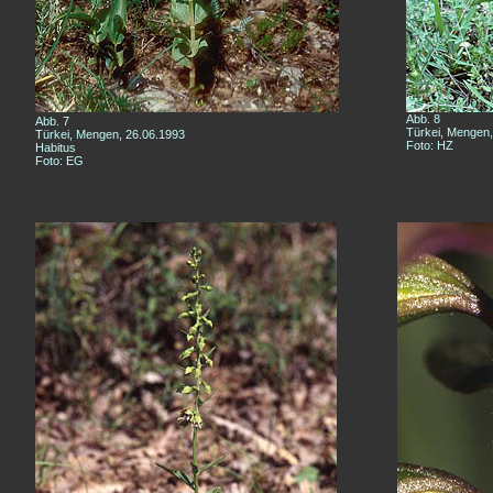
Abb. 8
Abb. 7
Türkei, Mengen,
Türkei, Mengen, 26.06.1993
Foto: HZ
Habitus
Foto: EG