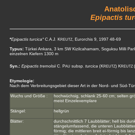
Anatolis
Epipactis tu
*
Epipactis turcica*
C.A.J. K
, Eurorchis 9, 1997 48-69
REUTZ
Typus:
Türkei Ankara, 3 km SW Kizilcahamam, Soguksu Milli Par
einzelnen Kiefern 1300 m
Syn.:
Epipactis tremolsii
C. P
subsp.
turcica
(K
) K
AU
REUTZ
REUTZ
Etymologie:
Nach dem Verbreitungsgebiet dieser Art in der Nord- und Süd-Tür
Wuchs und Größe :
hochwüchsig, schlank 25-60 cm; selten gr
meist Einzelexemplare
Stängel:
hellgrün
Blätter:
durchschnittlich 7 Laubblätter; hell bis d
stängelumfassend, die unteren Laubblätter 
förmig; die mittleren breit ei-förmig bis lanz