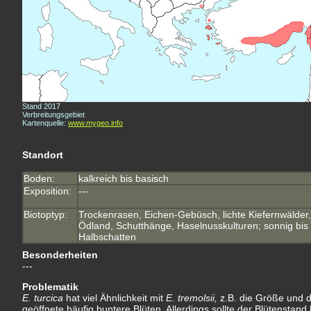
Stand 2017
Verbreitungsgebiet
Kartenquelle:
www.mygeo.info
Standort
Boden:
kalkreich bis basisch
Exposition:
---
Biotoptyp:
Trockenrasen, Eichen-Gebüsch, lichte Kiefernwälder,
Ödland, Schutthänge, Haselnusskulturen; sonnig bis
Halbschatten
Besonderheiten
---
Problematik
E. turcica
hat viel Ähnlichkeit mit
E. tremolsii,
z.B. die Größe und d
geöffnete häufig buntere Blüten. Allerdings sollte der Blütenstand 