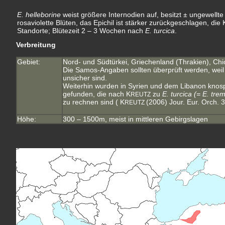
E. helleborine
weist größere Internodien auf, besitzt ± ungewellte
rosaviolette Blüten, das Epichil ist stärker zurückgeschlagen, die
Standorte; Blütezeit 2 – 3 Wochen nach
E. turcica
.
Verbreitung
Gebiet:
Nord- und Südtürkei, Griechenland (Thrakien), Chi
Die Samos-Angaben sollten überprüft werden, weil 
unsicher sind.
Weiterhin wurden in Syrien und dem Libanon knos
gefunden, die nach K
zu
E. turcica (= E. trem
REUTZ
zu rechnen sind ( K
(2006) Jour. Eur. Orch. 3
REUTZ
Höhe:
300 – 1500m, meist in mittleren Gebirgslagen