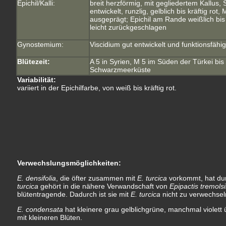
Epichil/Kalli:
breit herzförmig, mit gegliedertem Kallus, S
entwickelt, runzlig, gelblich bis kräftig rot, 
ausgeprägt; Epichil am Rande weißlich bis 
leicht zurückgeschlagen
Gynostemium:
Viscidium gut entwickelt und funktionsfähig
Blütezeit:
A 5 in Syrien, M 5 im Süden der Türkei bis
Schwarzmeerküste
Variabilität:
variiert in der Epichilfarbe, von weiß bis kräftig rot.
Verwechslungsmöglichkeiten:
E. densifolia
, die öfter zusammen mit
E. turcica
vorkommt, hat dun
turcica
gehört in die nähere Verwandschaft von
Epipactis tremolsi
blütentragende. Dadurch ist sie mit
E. turcica
nicht zu verwechsel
E. condensata
hat kleinere grau gelblichgrüne, manchmal violett 
mit kleineren Blüten.