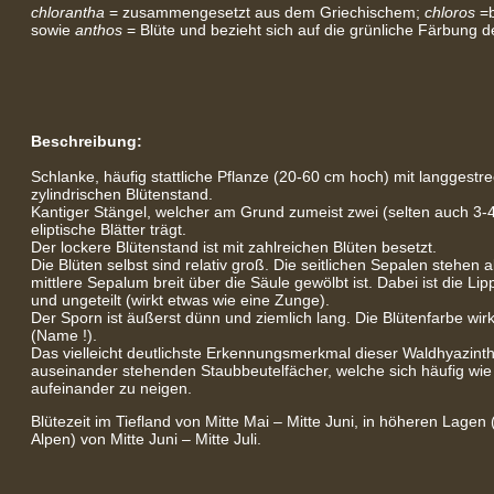
chlorantha
= zusammengesetzt aus dem Griechischem;
chloros
=b
sowie
anthos
= Blüte und bezieht sich auf die grünliche Färbung d
Beschreibung:
Schlanke, häufig stattliche Pflanze (20-60 cm hoch) mit langgestr
zylindrischen Blütenstand.
Kantiger Stängel, welcher am Grund zumeist zwei (selten auch 3-
eliptische Blätter trägt.
Der lockere Blütenstand ist mit zahlreichen Blüten besetzt.
Die Blüten selbst sind relativ groß. Die seitlichen Sepalen stehen
mittlere Sepalum breit über die Säule gewölbt ist. Dabei ist die L
und ungeteilt (wirkt etwas wie eine Zunge).
Der Sporn ist äußerst dünn und ziemlich lang. Die Blütenfarbe wirk
(Name !).
Das vielleicht deutlichste Erkennungsmerkmal dieser Waldhyazinthe
auseinander stehenden Staubbeutelfächer, welche sich häufig wie
aufeinander zu neigen.
Blütezeit im Tiefland von Mitte Mai – Mitte Juni, in höheren Lagen 
Alpen) von Mitte Juni – Mitte Juli.