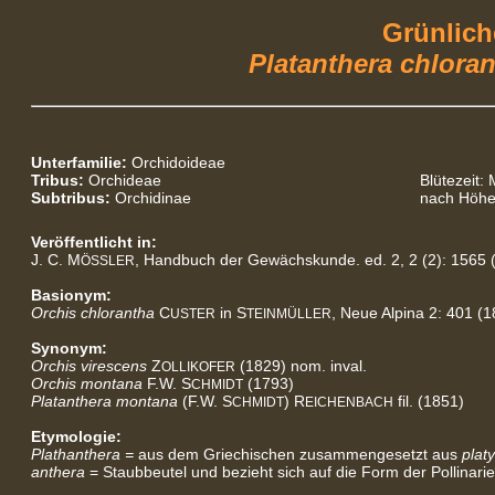
Grünlich
Platanthera chlora
Unterfamilie:
Orchidoideae
Tribus:
Orchideae
Blütezeit: 
Subtribus:
Orchidinae
nach Höhe
Veröffentlicht in:
J. C. M
, Handbuch der Gewächskunde. ed. 2, 2 (2): 1565 
ÖSSLER
Basionym:
Orchis chlorantha
C
in S
, Neue Alpina 2: 401 (1
USTER
TEINMÜLLER
Synonym:
Orchis virescens
Z
(1829) nom. inval.
OLLIKOFER
Orchis montana
F.W. S
(1793)
CHMIDT
Platanthera montana
(F.W. S
) R
fil. (1851)
CHMIDT
EICHENBACH
Etymologie:
Plathanthera =
aus dem Griechischen zusammengesetzt aus
plat
anthera
= Staubbeutel und bezieht sich auf die Form der Pollinari