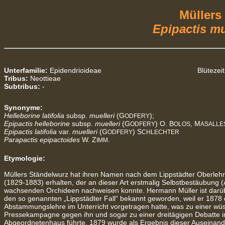
Müllers
Epipactis mu
Unterfamilie:
Epidendrioideae
Blütezeit
Tribus:
Neottieae
Subtribus:
-
Synonyme:
Helleborine latifolia
subsp.
muelleri
(G
);
ODFERY
Epipactis helleborine
subsp.
muelleri
(G
) O. B
, M
ODFERY
OLOS
ASALLE
Epipactis latifolia
var.
muelleri
(G
) S
ODFERY
CHLECHTER
Parapactis epipactoides
W. Z
.
IMM
Etymologie:
Müllers Ständelwurz hat ihren Namen nach dem Lippstädter Oberleh
(1829-1883) erhalten, der an dieser Art erstmalig Selbstbestäubung (
wachsenden Orchideen nachweisen konnte. Hermann Müller ist darü
den so genannten „Lippstädter Fall“ bekannt geworden, weil er 1878
Abstammungslehre im Unterricht vorgetragen hatte, was zu einer wü
Pressekampagne gegen ihn und sogar zu einer dreitägigen Debatte 
Abgeordnetenhaus führte. 1879 wurde als Ergebnis dieser Auseinan