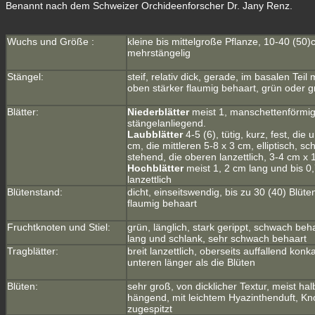
Benannt nach dem Schweizer Orchideenforscher Dr. Jany Renz.
Wuchs und Größe :
kleine bis mittelgroße Pflanze, 10-40 (50)
mehrstängelig
Stängel:
steif, relativ dick, gerade, im basalen Teil
oben stärker flaumig behaart, grün oder 
Blätter:
Niederblätter
meist 1, manschettenförmig
stängelanliegend.
Laubblätter
4-5 (6), tütig, kurz, fest, die
cm, die mittleren 5-8 x 3 cm, elliptisch, s
stehend, die oberen lanzettlich, 3-4 cm x 
Hochblätter
meist 1, 2 cm lang und bis 0,
lanzettlich
Blütenstand:
dicht, einseitswendig, bis zu 30 (40) Blüte
flaumig behaart
Fruchtknoten und Stiel:
grün, länglich, stark gerippt, schwach behaa
lang und schlank, sehr schwach behaart
Tragblätter:
breit lanzettlich, oberseits auffallend konk
unteren länger als die Blüten
Blüten:
sehr groß, von dicklicher Textur, meist halb
hängend, mit leichtem Hyazinthenduft, Kn
zugespitzt