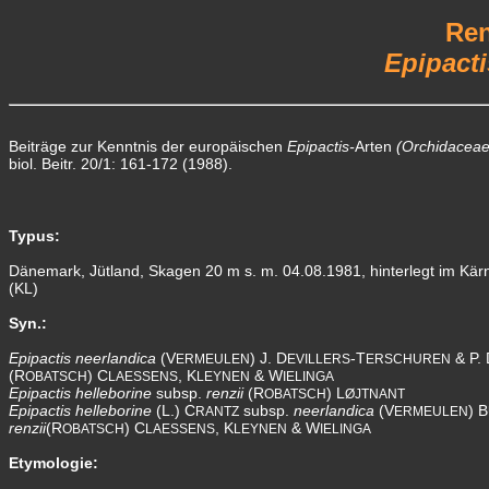
Ren
Epipacti
Beiträge zur Kenntnis der europäischen
Epipactis-
Arten
(Orchidacea
biol. Beitr. 20/1: 161-172 (1988).
Typus:
Dänemark, Jütland, Skagen 20 m s. m. 04.08.1981, hinterlegt im Kä
(KL)
Syn.:
Epipactis neerlandica
(V
) J. D
-T
& P. 
ERMEULEN
EVILLERS
ERSCHUREN
(R
) C
, K
& W
OBATSCH
LAESSENS
LEYNEN
IELINGA
Epipactis helleborine
subsp.
renzii
(R
) L
OBATSCH
ØJTNANT
Epipactis helleborine
(L.) C
subsp.
neerlandica
(V
) B
RANTZ
ERMEULEN
renzii
(R
) C
, K
& W
OBATSCH
LAESSENS
LEYNEN
IELINGA
Etymologie: