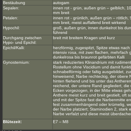
Bestäubung
autogam
Sepalen:
innen rot - grün, außen grün – gelblich, 
mm breit
Petalen:
innen rot - grünlich, außen grün – rötlich
mm breit, meist auffallend breit wirkend
Hypochil:
groß, außen grün, innen dunkelrot bis du
führend
Durchgang zwischen
breit mit breitem Kragen und kurz
Hypo- und Epichil:
Epichil/Kalli:
herzförmig, zugespitzt, Spitze etwas nac
intensiv rosa, mit zwei flachen, mehrfach 
dunkelrosa bis braunrot gefärbten Kalli
Gynostemium:
stark reduziertes Klinandrium mit rudimentä
Rostellum ohne Viscidium und damit funkt
schnabelförmig oder faltig ausgebildet, z
hinweisend; Narbe rechteckig, der obere
hinten fliehend und bis unter das Anthere
reichend, der untere Rand gegliedert, die 
Ecken vorgezogen, in der Mitte etwas gehö
Anthere meist kurz und breit gestielt, oft
und mit der Spitze fast die Narbenmitte er
fest zusammenhängend oder krümelig, wer
der Narbe platziert; Staminodien 2, stark e
Narbe verfalzt und diese meist überdach
Blütezeit:
E7 – M8